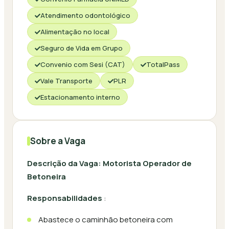
Atendimento odontológico
Alimentação no local
Seguro de Vida em Grupo
Convenio com Sesi (CAT)
TotalPass
Vale Transporte
PLR
Estacionamento interno
Sobre a Vaga
Descrição da Vaga: Motorista Operador de
Betoneira
Responsabilidades
:
Abastece o caminhão betoneira com