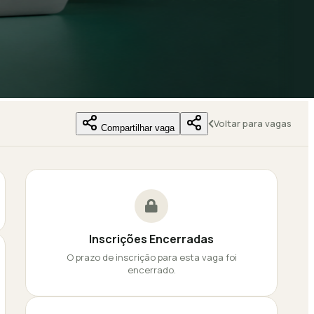
Voltar para vagas
Compartilhar vaga
Inscrições Encerradas
O prazo de inscrição para esta vaga foi
encerrado.