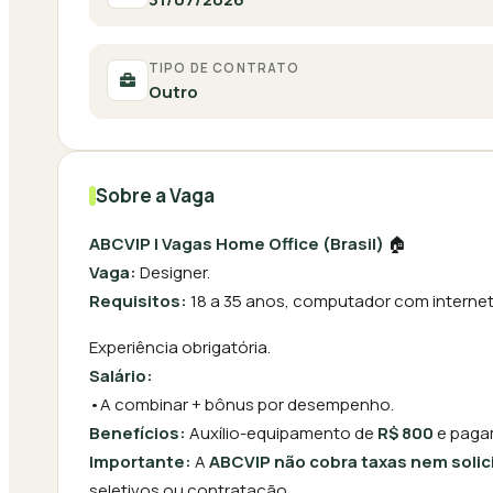
TIPO DE CONTRATO
Outro
Sobre a Vaga
ABCVIP | Vagas Home Office (Brasil)
🏠
Vaga:
Designer.
Requisitos:
18 a 35 anos, computador com interne
Experiência obrigatória.
Salário:
•A combinar + bônus por desempenho.
Benefícios:
Auxílio-equipamento de
R$ 800
e paga
Importante:
A
ABCVIP não cobra taxas nem soli
seletivos ou contratação.