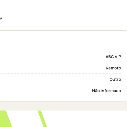
QA
ABC VIP
Remoto
Outro
Não informado