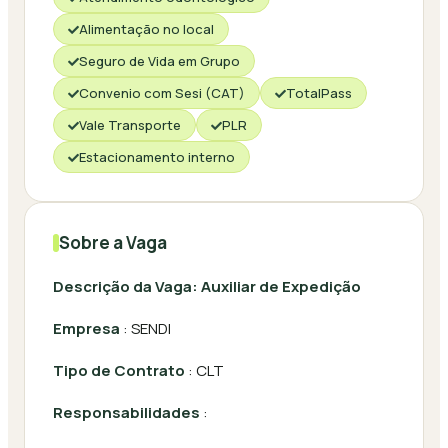
Alimentação no local
Seguro de Vida em Grupo
Convenio com Sesi (CAT)
TotalPass
Vale Transporte
PLR
Estacionamento interno
Sobre a Vaga
Descrição da Vaga: Auxiliar de Expedição
Empresa
: SENDI
Tipo de Contrato
: CLT
Responsabilidades
: