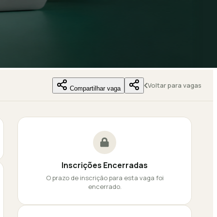
Voltar para vagas
Compartilhar vaga
Inscrições Encerradas
O prazo de inscrição para esta vaga foi
encerrado.