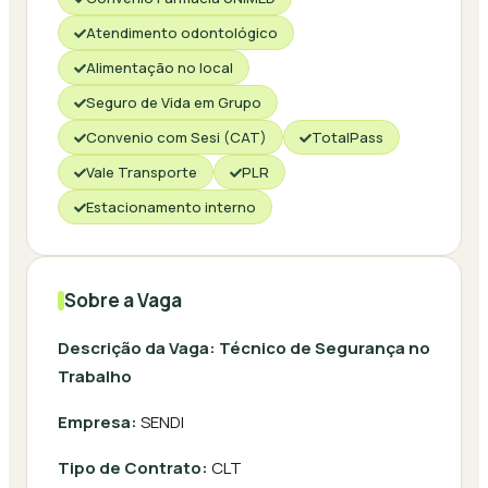
Atendimento odontológico
Alimentação no local
Seguro de Vida em Grupo
Convenio com Sesi (CAT)
TotalPass
Vale Transporte
PLR
Estacionamento interno
Sobre a Vaga
Descrição da Vaga: Técnico de Segurança no
Trabalho
Empresa:
SENDI
Tipo de Contrato:
CLT