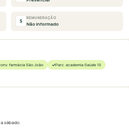
REMUNERAÇÃO
Não informado
onv. farmácia São João
Parc. academia Saúde 10
 a sábado.